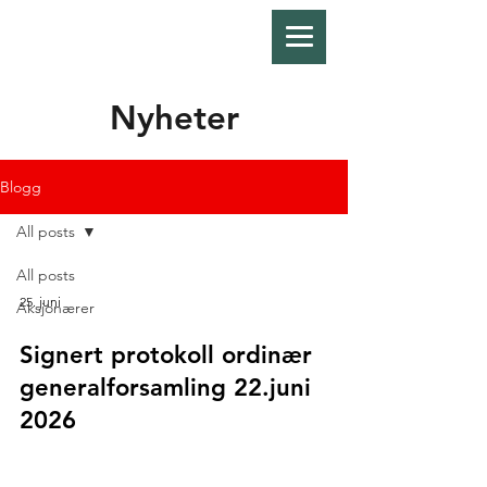
Nyheter
Blogg
All posts
All posts
25. juni
Aksjonærer
Signert protokoll ordinær
generalforsamling 22.juni
2026